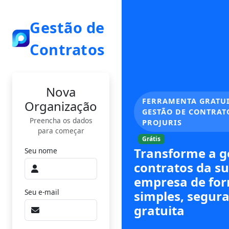
Gestão de
Contratos
Nova
FERRAMENTA GRATUI
Organização
GESTÃO DE CONTRAT
Preencha os dados
PROJURIS
para começar
Grátis
Transforme a g
Seu nome
contratos da s
empresa de fo
Seu e-mail
simples, segura
gratuita