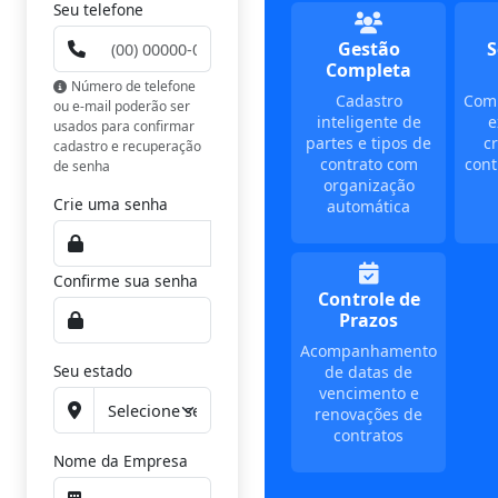
Seu telefone
Gestão
S
Completa
Número de telefone
Cadastro
Com
ou e-mail poderão ser
inteligente de
e
usados para confirmar
partes e tipos de
cr
cadastro e recuperação
contrato com
cont
de senha
organização
Crie uma senha
automática
Confirme sua senha
Controle de
Prazos
Acompanhamento
Seu estado
de datas de
vencimento e
renovações de
contratos
Nome da Empresa